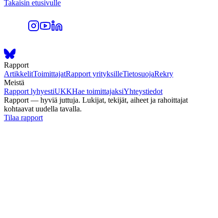
Takaisin etusivulle
Rapport
Artikkelit
Toimittajat
Rapport yrityksille
Tietosuoja
Rekry
Meistä
Rapport lyhyesti
UKK
Hae toimittajaksi
Yhteystiedot
Rapport — hyviä juttuja. Lukijat, tekijät, aiheet ja rahoittajat
kohtaavat uudella tavalla.
Tilaa rapport