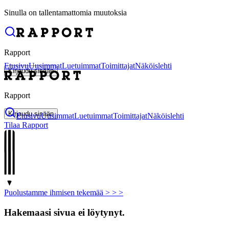
Sinulla on tallentamattomia muutoksia
Rapport
Etusivu
Uusimmat
Luetuimmat
Toimittajat
Näköislehti
Kirjaudu sisään
Rapport
Kirjaudu sisään
Etusivu
Uusimmat
Luetuimmat
Toimittajat
Näköislehti
Tilaa Rapport
Puolustamme ihmisen tekemää > >
>
Hakemaasi sivua ei löytynyt.