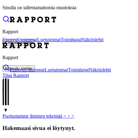
Sinulla on tallentamattomia muutoksia
Rapport
Etusivu
Uusimmat
Luetuimmat
Toimittajat
Näköislehti
Kirjaudu sisään
Rapport
Kirjaudu sisään
Etusivu
Uusimmat
Luetuimmat
Toimittajat
Näköislehti
Tilaa Rapport
Puolustamme ihmisen tekemää > >
>
Hakemaasi sivua ei löytynyt.