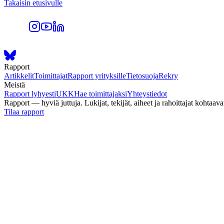
Takaisin etusivulle
Rapport
Artikkelit
Toimittajat
Rapport yrityksille
Tietosuoja
Rekry
Meistä
Rapport lyhyesti
UKK
Hae toimittajaksi
Yhteystiedot
Rapport — hyviä juttuja. Lukijat, tekijät, aiheet ja rahoittajat kohtaava
Tilaa rapport