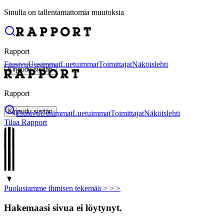
Sinulla on tallentamattomia muutoksia
Rapport
Etusivu
Uusimmat
Luetuimmat
Toimittajat
Näköislehti
Kirjaudu sisään
Rapport
Kirjaudu sisään
Etusivu
Uusimmat
Luetuimmat
Toimittajat
Näköislehti
Tilaa Rapport
Puolustamme ihmisen tekemää > >
>
Hakemaasi sivua ei löytynyt.