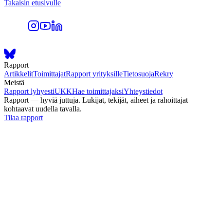
Takaisin etusivulle
Rapport
Artikkelit
Toimittajat
Rapport yrityksille
Tietosuoja
Rekry
Meistä
Rapport lyhyesti
UKK
Hae toimittajaksi
Yhteystiedot
Rapport — hyviä juttuja. Lukijat, tekijät, aiheet ja rahoittajat
kohtaavat uudella tavalla.
Tilaa rapport