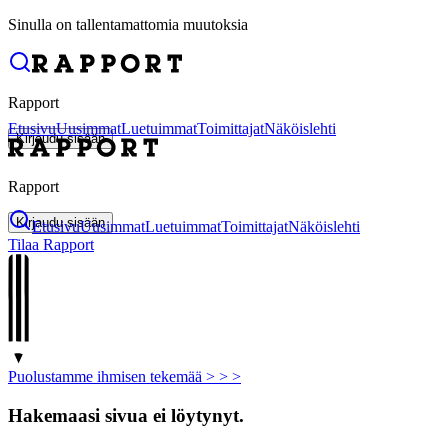
Sinulla on tallentamattomia muutoksia
Rapport
Etusivu
Uusimmat
Luetuimmat
Toimittajat
Näköislehti
Kirjaudu sisään
Rapport
Kirjaudu sisään
Etusivu
Uusimmat
Luetuimmat
Toimittajat
Näköislehti
Tilaa Rapport
Puolustamme ihmisen tekemää > >
>
Hakemaasi sivua ei löytynyt.